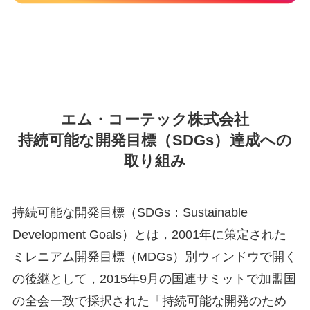
人、
夜
は
戦
国
武
エム・コーテック株式会社
将！】
社
持続可能な開発目標（SDGs）達成への
員
取り組み
の”も
う
ひ
持続可能な開発目標（SDGs：Sustainable
と
Development Goals）とは，2001年に策定された
つ
ミレニアム開発目標（MDGs）別ウィンドウで開く
の
の後継として，2015年9月の国連サミットで加盟国
顔”を
応
の全会一致で採択された「持続可能な開発のため