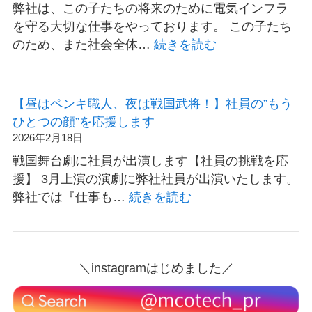
場
表
弊社は、この子たちの将来のために電気インフラ
当
所
彰
を守る大切な仕事をやっております。 この子たち
社
で
さ
:
のため、また社会全体…
続きを読む
の
社
れ
パ
交
会
ま
パ
通
を
し
の
安
【昼はペンキ職人、夜は戦国武将！】社員の”もう
守
た
お
全
ひとつの顔”を応援します
る
し
啓
2026年2月18日
☆
ご
発
戦国舞台劇に社員が出演します【社員の挑戦を応
電
と
CM
援】 3月上演の演劇に弊社社員が出演いたします。
栄
を
が
:
弊社では『仕事も…
続きを読む
会
パ
放
【昼
の
ト
送
は
仕
ロ
中
ペ
事
ー
で
＼instagramはじめました／
ン
ル
す！
キ
職