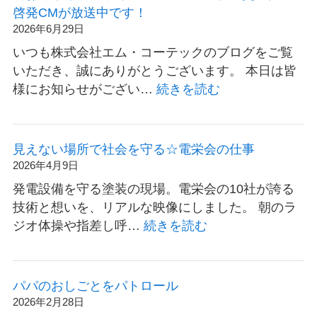
業
啓発CMが放送中です！
株
2026年6月29日
式
いつも株式会社エム・コーテックのブログをご覧
会
いただき、誠にありがとうございます。 本日は皆
社
:
様にお知らせがござい…
続きを読む
様
【お
の
知
安
ら
見えない場所で社会を守る☆電栄会の仕事
全
せ】
2026年4月9日
大
日
発電設備を守る塗装の現場。電栄会の10社が誇る
会
本
技術と想いを、リアルな映像にしました。 朝のラ
で
海
:
ジオ体操や指差し呼…
続きを読む
弊
テ
見
社
レ
え
社
ビ
な
員
パパのおしごとをパトロール
に
い
が
2026年2月28日
て、