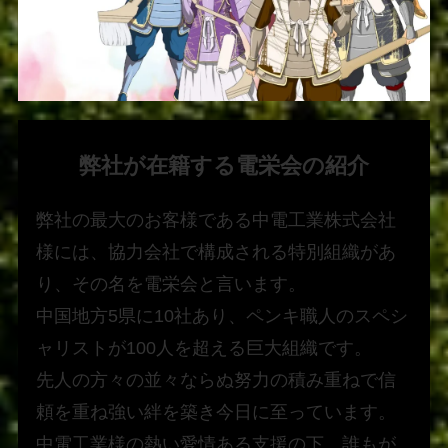
弊社が在籍する電栄会の紹介
弊社の最大のお客様である中電工業株式会社
様には、協力会社で構成される特別組織があ
り、その名を電栄会と言います。
中国地方5県に10社あり、ペンキ職人のスペシ
ャリストが100人を超える巨大組織です。
先人の方々の並々ならぬ努力の積み重ねで信
頼を重ね強い絆を築き今日に至っています。
中電工業様の熱い愛情ある支援の下、誰もが