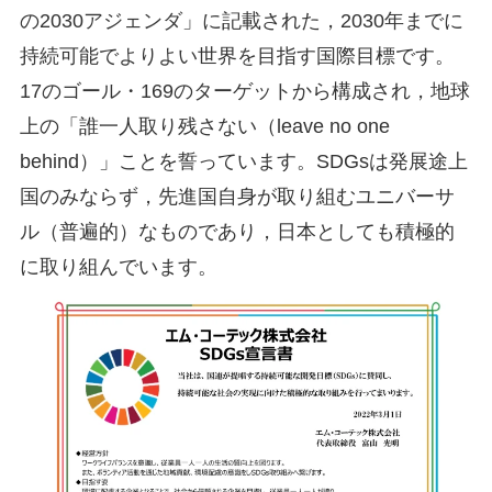
援
の2030アジェンダ」に記載された，2030年までに
し
持続可能でよりよい世界を目指す国際目標です。
ま
17のゴール・169のターゲットから構成され，地球
す
上の「誰一人取り残さない（leave no one
behind）」ことを誓っています。SDGsは発展途上
国のみならず，先進国自身が取り組むユニバーサ
ル（普遍的）なものであり，日本としても積極的
に取り組んでいます。